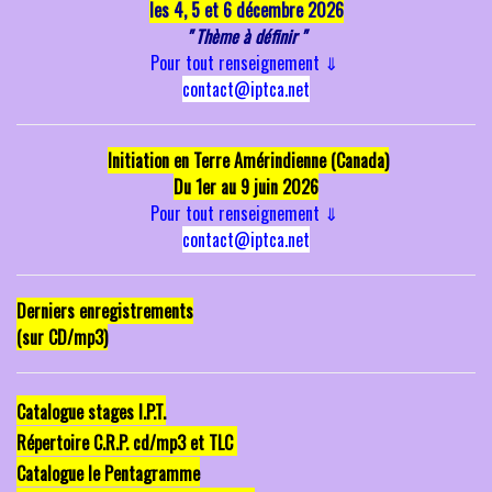
les 4, 5 et 6 décembre 2026
" Thème à définir "
Pour tout renseignement
⇓
contact@iptca.net
Initiation en Terre Amérindienne (Canada)
Du 1er au 9 juin 2026
Pour tout renseignement
⇓
contact@iptca.net
Derniers enregistrements
(sur CD/mp3)
Catalogue stages I.P.T.
Répertoire C.R.P. cd/mp3 et TLC
Catalogue le Pentagramme