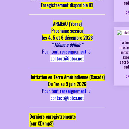
aud
Enregistrement disponible ICI
25
ARMEAU (Yonne)
P
rochaine session
les 4, 5 et 6 décembre 2026
La te
" Thème à définir "
mystè
Pour tout renseignement
⇓
initi
exp
contact@iptca.net
sacré
aud
25
Initiation en Terre Amérindienne (Canada)
Du 1er au 9 juin 2026
Pour tout renseignement
⇓
contact@iptca.net
Derniers enregistrements
(sur CD/mp3)