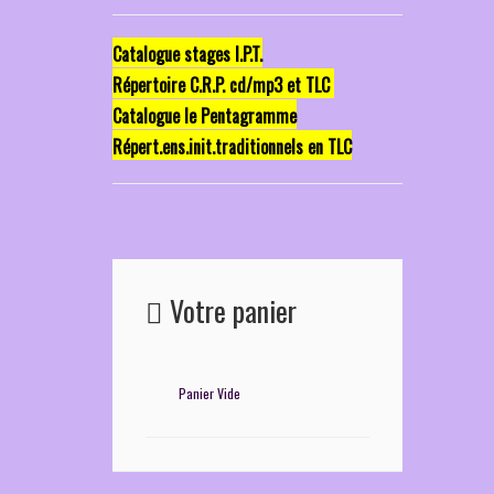
Catalogue stages I.P.T.
Répertoire C.R.P. cd/mp3 et TLC
Catalogue le Pentagramme
Répert.ens.init.traditionnels en TLC
Votre panier
Panier Vide