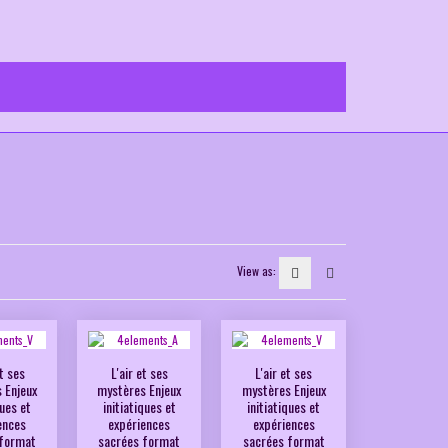
View as:
t ses
L'air et ses
L'air et ses
 Enjeux
mystères Enjeux
mystères Enjeux
ques et
initiatiques et
initiatiques et
ences
expériences
expériences
 format
sacrées format
sacrées format