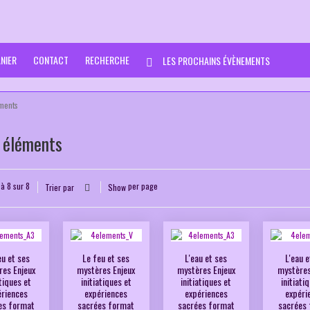
NIER
CONTACT
RECHERCHE
LES PROCHAINS ÉVÈNEMENTS
ments
 éléments
 à 8 sur 8
per page
Trier par
Show
eu et ses
Le feu et ses
L'eau et ses
L'eau e
res Enjeux
mystères Enjeux
mystères Enjeux
mystères
atiques et
initiatiques et
initiatiques et
initiati
ériences
expériences
expériences
expéri
es format
sacrées format
sacrées format
sacrées