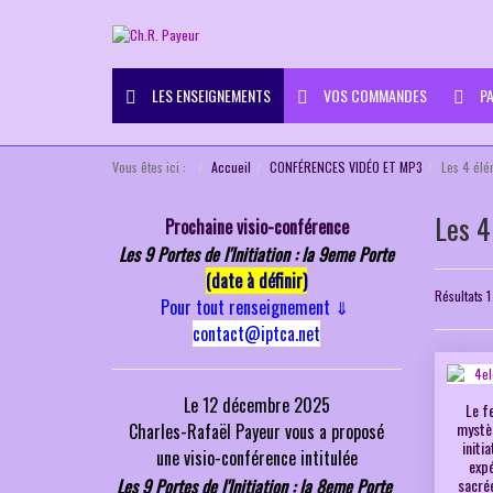
LES ENSEIGNEMENTS
VOS COMMANDES
PA
Vous êtes ici :
Accueil
CONFÉRENCES VIDÉO ET MP3
Les 4 élé
Les 4
Prochaine visio-conférence
Les 9 Portes de l'Initiation : la 9eme Porte
(date à définir)
Résultats 1
Pour tout renseignement
⇓
contact@iptca.net
Le 12 décembre 2025
Le f
mystè
Charles-Rafaël Payeur vous a
proposé
initi
une
visio-conférence intitulée
exp
Les 9 Portes de l'Initiation : la 8eme Porte
sacré