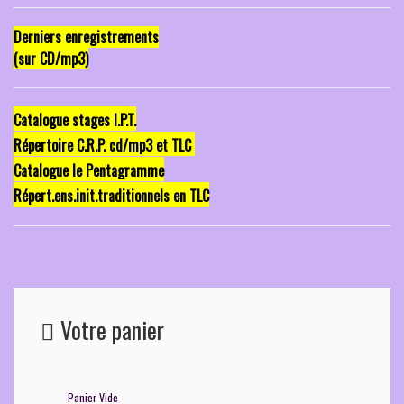
Derniers enregistrements
(sur CD/mp3)
Catalogue stages I.P.T.
Répertoire C.R.P. cd/mp3 et TLC
Catalogue le Pentagramme
Répert.ens.init.traditionnels en TLC
Votre panier
Panier Vide