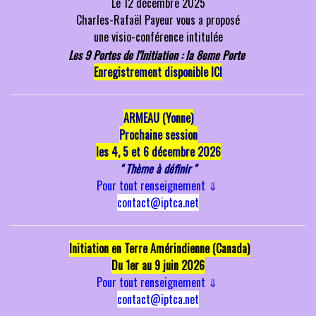
Le 12 décembre 2025
Charles-Rafaël Payeur vous a
proposé
une
visio-conférence intitulée
Les 9 Portes de l'Initiation : la 8eme Porte
Enregistrement disponible ICI
ARMEAU (Yonne)
P
rochaine session
les 4, 5 et 6 décembre 2026
" Thème à définir "
Pour tout renseignement
⇓
contact@iptca.net
Initiation en Terre Amérindienne (Canada)
Du 1er au 9 juin 2026
Pour tout renseignement
⇓
contact@iptca.net