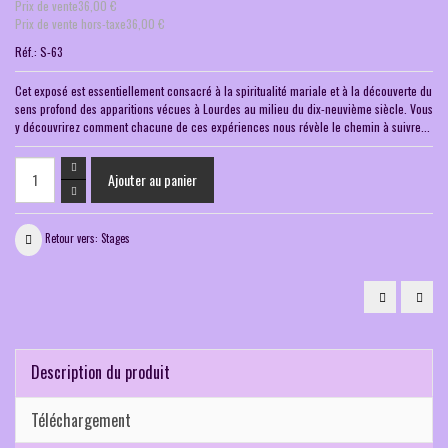
Prix ​​de vente
36,00 €
Prix de vente hors-taxe
36,00 €
Réf.:
S-63
Cet exposé est essentiellement consacré à la spiritualité mariale et à la découverte du
sens profond des apparitions vécues à Lourdes au milieu du dix-neuvième siècle. Vous
y découvrirez comment chacune de ces expériences nous révèle le chemin à suivre...
Retour vers: Stages
Chartres
Bour
:
:
un
au
chemin
centr
initiatique
de
la
Franc
Description du produit
un
chem
de
lumi
Téléchargement