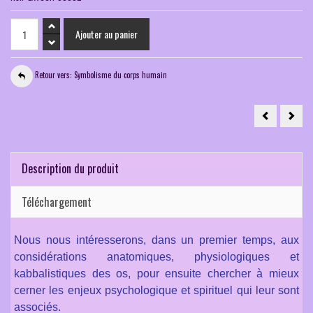
Retour vers: Symbolisme du corps humain
Extrait
Extrai
leçon
leço
vidéo
vidéo
du
du
22.04.2022
08.0
Symbolisme
Symb
du
du
Description du produit
corps
corp
humain
huma
"Introduction
"Le
(15.08
foie"
Téléchargement
mn)
(15.4
mn)
Nous nous intéresserons, dans un premier temps, aux
considérations anatomiques, physiologiques et
kabbalistiques des os, pour ensuite chercher à mieux
cerner les enjeux psychologique et spirituel qui leur sont
associés.