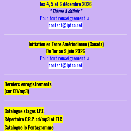
les 4, 5 et 6 décembre 2026
" Thème à définir "
Pour tout renseignement
⇓
contact@iptca.net
Initiation en Terre Amérindienne (Canada)
Du 1er au 9 juin 2026
Pour tout renseignement
⇓
contact@iptca.net
Derniers enregistrements
(sur CD/mp3)
Catalogue stages I.P.T.
Répertoire C.R.P. cd/mp3 et TLC
Catalogue le Pentagramme