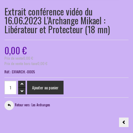
Extrait conférence vidéo du
16.06.2023 L’Archange Mikael :
Libérateur et Protecteur (18 mn)
0,00 €
Prix ​​de vente
0,00 €
Prix de vente hors-taxe
0,00 €
Réf.:
EXVARCH.-0005
Retour vers: Les Archanges
Extrai
conf
vidéo
du