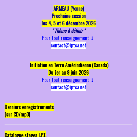
ARMEAU (Yonne)
P
rochaine session
les 4, 5 et 6 décembre 2026
" Thème à définir "
Pour tout renseignement
⇓
contact@iptca.net
Initiation en Terre Amérindienne (Canada)
Du 1er au 9 juin 2026
Pour tout renseignement
⇓
contact@iptca.net
Derniers enregistrements
(sur CD/mp3)
Catalogue stages I.P.T.