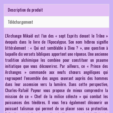
10.0
L’Ar
Uriel
Description du produit
:
un
souti
sur
Téléchargement
le
chem
de
la
L’Archange Mikaël est l’un des « sept Esprits devant le Trône »
joie
(16
évoqués dans le livre de l’Apocalypse. Son nom hébreu signifie
mn)
littéralement : « Qui est semblable à Dieu ? », une question à
laquelle dix versets bibliques apportent une réponse. Une ancienne
tradition alchimique les combine pour constituer un psaume
initiatique que vous découvrirez. Par ailleurs, ce « Prince des
Archanges » commande aux neufs chœurs angéliques qui
regroupent l’ensemble des anges œuvrant auprès des hommes
dans leur ascension vers la lumière. Dans cette perspective,
Charles-Rafaël Payeur vous propose de mieux comprendre la
mission de ce « Chef de la milice céleste » qui combat les
puissances des ténèbres. Il vous fera également découvrir un
puissant talisman qui permet de se placer sous sa protection.